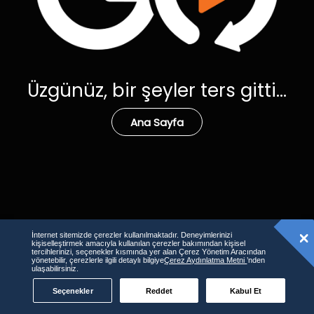
Üzgünüz, bir şeyler ters gitti...
Ana Sayfa
İnternet sitemizde çerezler kullanılmaktadır. Deneyimlerinizi
kişiselleştirmek amacıyla kullanılan çerezler bakımından kişisel
tercihlerinizi, seçenekler kısmında yer alan Çerez Yönetim Aracından
yönetebilir, çerezlerle ilgili detaylı bilgiye
Çerez Aydınlatma Metni
’nden
ulaşabilirsiniz.
Seçenekler
Reddet
Kabul Et