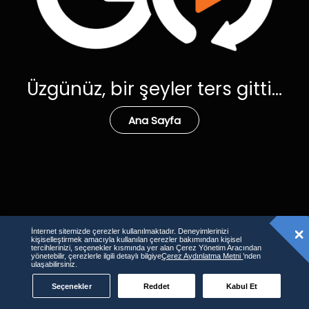
Üzgünüz, bir şeyler ters gitti...
Ana Sayfa
İnternet sitemizde çerezler kullanılmaktadır. Deneyimlerinizi
kişiselleştirmek amacıyla kullanılan çerezler bakımından kişisel
tercihlerinizi, seçenekler kısmında yer alan Çerez Yönetim Aracından
yönetebilir, çerezlerle ilgili detaylı bilgiye
Çerez Aydınlatma Metni
’nden
ulaşabilirsiniz.
Seçenekler
Reddet
Kabul Et