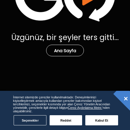
Üzgünüz, bir şeyler ters gitti...
Ana Sayfa
İnternet sitemizde çerezler kullanılmaktadır. Deneyimlerinizi
kişiselleştirmek amacıyla kullanılan çerezler bakımından kişisel
tercihlerinizi, seçenekler kısmında yer alan Çerez Yönetim Aracından
yönetebilir, çerezlerle ilgili detaylı bilgiye
Çerez Aydınlatma Metni
’nden
ulaşabilirsiniz.
Seçenekler
Reddet
Kabul Et