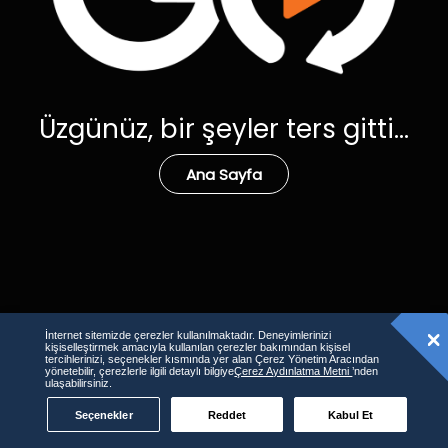
Üzgünüz, bir şeyler ters gitti...
Ana Sayfa
İnternet sitemizde çerezler kullanılmaktadır. Deneyimlerinizi
kişiselleştirmek amacıyla kullanılan çerezler bakımından kişisel
tercihlerinizi, seçenekler kısmında yer alan Çerez Yönetim Aracından
yönetebilir, çerezlerle ilgili detaylı bilgiye
Çerez Aydınlatma Metni
’nden
ulaşabilirsiniz.
Seçenekler
Reddet
Kabul Et