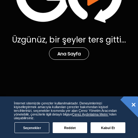
Üzgünüz, bir şeyler ters gitti...
Ana Sayfa
İnternet sitemizde çerezler kullanılmaktadır. Deneyimlerinizi
kişiselleştirmek amacıyla kullanılan çerezler bakımından kişisel
tercihlerinizi, seçenekler kısmında yer alan Çerez Yönetim Aracından
yönetebilir, çerezlerle ilgili detaylı bilgiye
Çerez Aydınlatma Metni
’nden
ulaşabilirsiniz.
Seçenekler
Reddet
Kabul Et