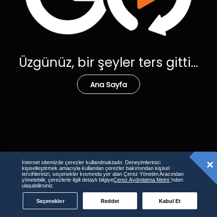
Üzgünüz, bir şeyler ters gitti...
Ana Sayfa
İnternet sitemizde çerezler kullanılmaktadır. Deneyimlerinizi
kişiselleştirmek amacıyla kullanılan çerezler bakımından kişisel
tercihlerinizi, seçenekler kısmında yer alan Çerez Yönetim Aracından
yönetebilir, çerezlerle ilgili detaylı bilgiye
Çerez Aydınlatma Metni
’nden
ulaşabilirsiniz.
Seçenekler
Reddet
Kabul Et