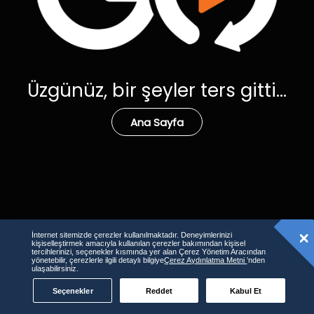
Üzgünüz, bir şeyler ters gitti...
Ana Sayfa
İnternet sitemizde çerezler kullanılmaktadır. Deneyimlerinizi
kişiselleştirmek amacıyla kullanılan çerezler bakımından kişisel
tercihlerinizi, seçenekler kısmında yer alan Çerez Yönetim Aracından
yönetebilir, çerezlerle ilgili detaylı bilgiye
Çerez Aydınlatma Metni
’nden
ulaşabilirsiniz.
Seçenekler
Reddet
Kabul Et