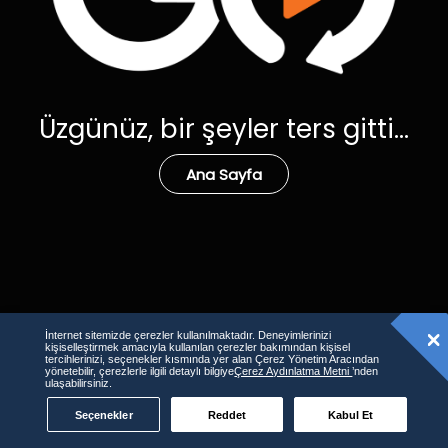
Üzgünüz, bir şeyler ters gitti...
Ana Sayfa
İnternet sitemizde çerezler kullanılmaktadır. Deneyimlerinizi
kişiselleştirmek amacıyla kullanılan çerezler bakımından kişisel
tercihlerinizi, seçenekler kısmında yer alan Çerez Yönetim Aracından
yönetebilir, çerezlerle ilgili detaylı bilgiye
Çerez Aydınlatma Metni
’nden
ulaşabilirsiniz.
Seçenekler
Reddet
Kabul Et