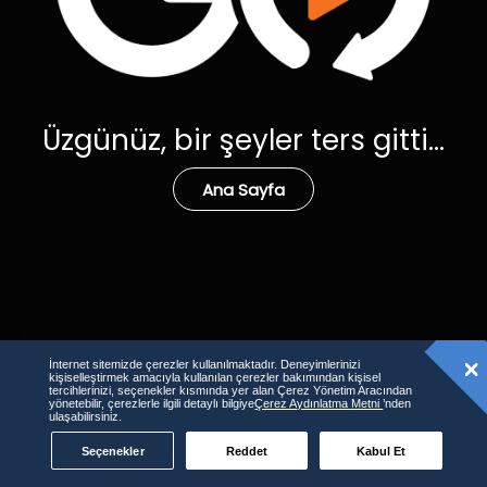
Üzgünüz, bir şeyler ters gitti...
Ana Sayfa
İnternet sitemizde çerezler kullanılmaktadır. Deneyimlerinizi
kişiselleştirmek amacıyla kullanılan çerezler bakımından kişisel
tercihlerinizi, seçenekler kısmında yer alan Çerez Yönetim Aracından
yönetebilir, çerezlerle ilgili detaylı bilgiye
Çerez Aydınlatma Metni
’nden
ulaşabilirsiniz.
Seçenekler
Reddet
Kabul Et