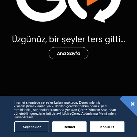
Üzgünüz, bir şeyler ters gitti...
Ana Sayfa
İnternet sitemizde çerezler kullanılmaktadır. Deneyimlerinizi
kişiselleştirmek amacıyla kullanılan çerezler bakımından kişisel
tercihlerinizi, seçenekler kısmında yer alan Çerez Yönetim Aracından
yönetebilir, çerezlerle ilgili detaylı bilgiye
Çerez Aydınlatma Metni
’nden
ulaşabilirsiniz.
Seçenekler
Reddet
Kabul Et