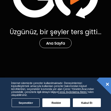
Üzgünüz, bir şeyler ters gitti...
Ana Sayfa
İnternet sitemizde çerezler kullanılmaktadır. Deneyimlerinizi
kişiselleştirmek amacıyla kullanılan çerezler bakımından kişisel
tercihlerinizi, seçenekler kısmında yer alan Çerez Yönetim Aracından
yönetebilir, çerezlerle ilgili detaylı bilgiye
Çerez Aydınlatma Metni
’nden
ulaşabilirsiniz.
Seçenekler
Reddet
Kabul Et