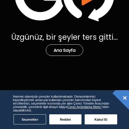
Üzgünüz, bir şeyler ters gitti...
Ana Sayfa
İnternet sitemizde çerezler kullanılmaktadır. Deneyimlerinizi
kişiselleştirmek amacıyla kullanılan çerezler bakımından kişisel
tercihlerinizi, seçenekler kısmında yer alan Çerez Yönetim Aracından
yönetebilir, çerezlerle ilgili detaylı bilgiye
Çerez Aydınlatma Metni
’nden
ulaşabilirsiniz.
Seçenekler
Reddet
Kabul Et