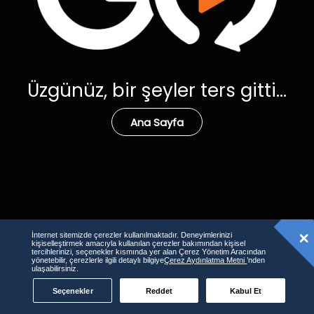
Üzgünüz, bir şeyler ters gitti...
Ana Sayfa
İnternet sitemizde çerezler kullanılmaktadır. Deneyimlerinizi
kişiselleştirmek amacıyla kullanılan çerezler bakımından kişisel
tercihlerinizi, seçenekler kısmında yer alan Çerez Yönetim Aracından
yönetebilir, çerezlerle ilgili detaylı bilgiye
Çerez Aydınlatma Metni
’nden
ulaşabilirsiniz.
Seçenekler
Reddet
Kabul Et