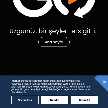
Üzgünüz, bir şeyler ters gitti...
Ana Sayfa
İnternet sitemizde çerezler kullanılmaktadır. Deneyimlerinizi
kişiselleştirmek amacıyla kullanılan çerezler bakımından kişisel
tercihlerinizi, seçenekler kısmında yer alan Çerez Yönetim Aracından
yönetebilir, çerezlerle ilgili detaylı bilgiye
Çerez Aydınlatma Metni
’nden
ulaşabilirsiniz.
Seçenekler
Reddet
Kabul Et