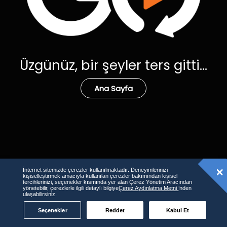
Üzgünüz, bir şeyler ters gitti...
Ana Sayfa
İnternet sitemizde çerezler kullanılmaktadır. Deneyimlerinizi
kişiselleştirmek amacıyla kullanılan çerezler bakımından kişisel
tercihlerinizi, seçenekler kısmında yer alan Çerez Yönetim Aracından
yönetebilir, çerezlerle ilgili detaylı bilgiye
Çerez Aydınlatma Metni
’nden
ulaşabilirsiniz.
Seçenekler
Reddet
Kabul Et