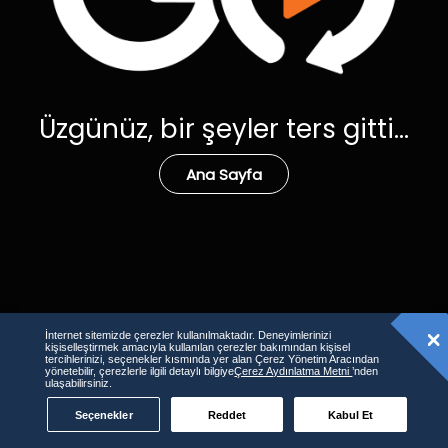
Üzgünüz, bir şeyler ters gitti...
Ana Sayfa
İnternet sitemizde çerezler kullanılmaktadır. Deneyimlerinizi
kişiselleştirmek amacıyla kullanılan çerezler bakımından kişisel
tercihlerinizi, seçenekler kısmında yer alan Çerez Yönetim Aracından
yönetebilir, çerezlerle ilgili detaylı bilgiye
Çerez Aydınlatma Metni
’nden
ulaşabilirsiniz.
Seçenekler
Reddet
Kabul Et