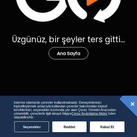
Üzgünüz, bir şeyler ters gitti...
Ana Sayfa
İnternet sitemizde çerezler kullanılmaktadır. Deneyimlerinizi
kişiselleştirmek amacıyla kullanılan çerezler bakımından kişisel
tercihlerinizi, seçenekler kısmında yer alan Çerez Yönetim Aracından
yönetebilir, çerezlerle ilgili detaylı bilgiye
Çerez Aydınlatma Metni
’nden
ulaşabilirsiniz.
Seçenekler
Reddet
Kabul Et