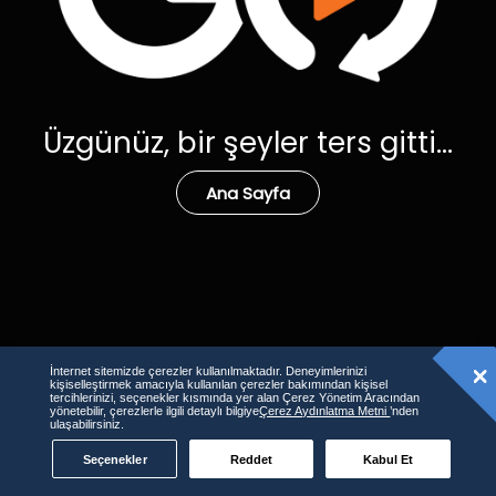
Üzgünüz, bir şeyler ters gitti...
Ana Sayfa
İnternet sitemizde çerezler kullanılmaktadır. Deneyimlerinizi
kişiselleştirmek amacıyla kullanılan çerezler bakımından kişisel
tercihlerinizi, seçenekler kısmında yer alan Çerez Yönetim Aracından
yönetebilir, çerezlerle ilgili detaylı bilgiye
Çerez Aydınlatma Metni
’nden
ulaşabilirsiniz.
Seçenekler
Reddet
Kabul Et