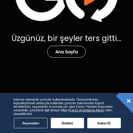
Üzgünüz, bir şeyler ters gitti...
Ana Sayfa
İnternet sitemizde çerezler kullanılmaktadır. Deneyimlerinizi
kişiselleştirmek amacıyla kullanılan çerezler bakımından kişisel
tercihlerinizi, seçenekler kısmında yer alan Çerez Yönetim Aracından
yönetebilir, çerezlerle ilgili detaylı bilgiye
Çerez Aydınlatma Metni
’nden
ulaşabilirsiniz.
Seçenekler
Reddet
Kabul Et