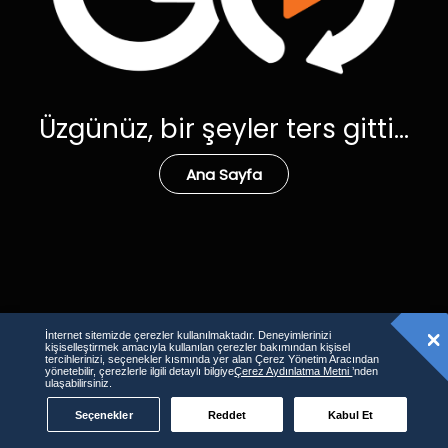
Üzgünüz, bir şeyler ters gitti...
Ana Sayfa
İnternet sitemizde çerezler kullanılmaktadır. Deneyimlerinizi
kişiselleştirmek amacıyla kullanılan çerezler bakımından kişisel
tercihlerinizi, seçenekler kısmında yer alan Çerez Yönetim Aracından
yönetebilir, çerezlerle ilgili detaylı bilgiye
Çerez Aydınlatma Metni
’nden
ulaşabilirsiniz.
Seçenekler
Reddet
Kabul Et