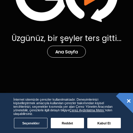
Üzgünüz, bir şeyler ters gitti...
Ana Sayfa
İnternet sitemizde çerezler kullanılmaktadır. Deneyimlerinizi
kişiselleştirmek amacıyla kullanılan çerezler bakımından kişisel
tercihlerinizi, seçenekler kısmında yer alan Çerez Yönetim Aracından
yönetebilir, çerezlerle ilgili detaylı bilgiye
Çerez Aydınlatma Metni
’nden
ulaşabilirsiniz.
Seçenekler
Reddet
Kabul Et