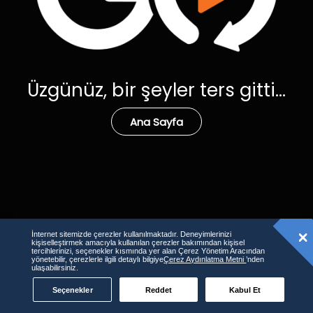
Üzgünüz, bir şeyler ters gitti...
Ana Sayfa
İnternet sitemizde çerezler kullanılmaktadır. Deneyimlerinizi
kişiselleştirmek amacıyla kullanılan çerezler bakımından kişisel
tercihlerinizi, seçenekler kısmında yer alan Çerez Yönetim Aracından
yönetebilir, çerezlerle ilgili detaylı bilgiye
Çerez Aydınlatma Metni
’nden
ulaşabilirsiniz.
Seçenekler
Reddet
Kabul Et