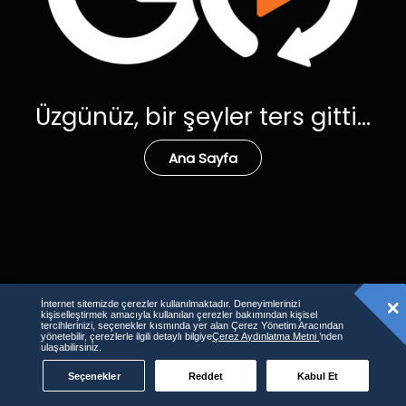
Üzgünüz, bir şeyler ters gitti...
Ana Sayfa
İnternet sitemizde çerezler kullanılmaktadır. Deneyimlerinizi
kişiselleştirmek amacıyla kullanılan çerezler bakımından kişisel
tercihlerinizi, seçenekler kısmında yer alan Çerez Yönetim Aracından
yönetebilir, çerezlerle ilgili detaylı bilgiye
Çerez Aydınlatma Metni
’nden
ulaşabilirsiniz.
Seçenekler
Reddet
Kabul Et