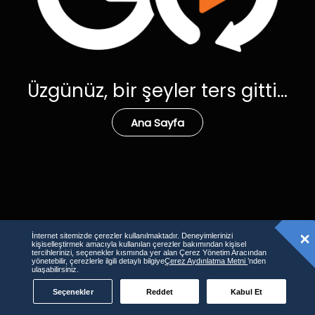
Üzgünüz, bir şeyler ters gitti...
Ana Sayfa
İnternet sitemizde çerezler kullanılmaktadır. Deneyimlerinizi
kişiselleştirmek amacıyla kullanılan çerezler bakımından kişisel
tercihlerinizi, seçenekler kısmında yer alan Çerez Yönetim Aracından
yönetebilir, çerezlerle ilgili detaylı bilgiye
Çerez Aydınlatma Metni
’nden
ulaşabilirsiniz.
Seçenekler
Reddet
Kabul Et