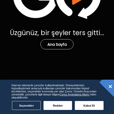
Üzgünüz, bir şeyler ters gitti...
Ana Sayfa
İnternet sitemizde çerezler kullanılmaktadır. Deneyimlerinizi
kişiselleştirmek amacıyla kullanılan çerezler bakımından kişisel
tercihlerinizi, seçenekler kısmında yer alan Çerez Yönetim Aracından
yönetebilir, çerezlerle ilgili detaylı bilgiye
Çerez Aydınlatma Metni
’nden
ulaşabilirsiniz.
Seçenekler
Reddet
Kabul Et