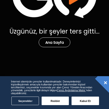
Üzgünüz, bir şeyler ters gitti...
Ana Sayfa
İnternet sitemizde çerezler kullanılmaktadır. Deneyimlerinizi
kişiselleştirmek amacıyla kullanılan çerezler bakımından kişisel
tercihlerinizi, seçenekler kısmında yer alan Çerez Yönetim Aracından
yönetebilir, çerezlerle ilgili detaylı bilgiye
Çerez Aydınlatma Metni
’nden
ulaşabilirsiniz.
Seçenekler
Reddet
Kabul Et