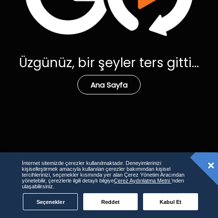
Üzgünüz, bir şeyler ters gitti...
Ana Sayfa
İnternet sitemizde çerezler kullanılmaktadır. Deneyimlerinizi
kişiselleştirmek amacıyla kullanılan çerezler bakımından kişisel
tercihlerinizi, seçenekler kısmında yer alan Çerez Yönetim Aracından
yönetebilir, çerezlerle ilgili detaylı bilgiye
Çerez Aydınlatma Metni
’nden
ulaşabilirsiniz.
Seçenekler
Reddet
Kabul Et