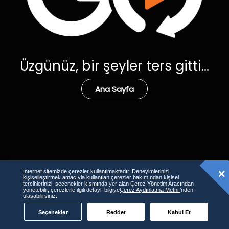
Üzgünüz, bir şeyler ters gitti...
Ana Sayfa
İnternet sitemizde çerezler kullanılmaktadır. Deneyimlerinizi
kişiselleştirmek amacıyla kullanılan çerezler bakımından kişisel
tercihlerinizi, seçenekler kısmında yer alan Çerez Yönetim Aracından
yönetebilir, çerezlerle ilgili detaylı bilgiye
Çerez Aydınlatma Metni
’nden
ulaşabilirsiniz.
Seçenekler
Reddet
Kabul Et