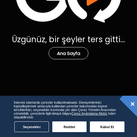
Üzgünüz, bir şeyler ters gitti...
Ana Sayfa
İnternet sitemizde çerezler kullanılmaktadır. Deneyimlerinizi
kişiselleştirmek amacıyla kullanılan çerezler bakımından kişisel
tercihlerinizi, seçenekler kısmında yer alan Çerez Yönetim Aracından
yönetebilir, çerezlerle ilgili detaylı bilgiye
Çerez Aydınlatma Metni
’nden
ulaşabilirsiniz.
Seçenekler
Reddet
Kabul Et