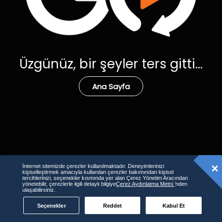
Üzgünüz, bir şeyler ters gitti...
Ana Sayfa
İnternet sitemizde çerezler kullanılmaktadır. Deneyimlerinizi
kişiselleştirmek amacıyla kullanılan çerezler bakımından kişisel
tercihlerinizi, seçenekler kısmında yer alan Çerez Yönetim Aracından
yönetebilir, çerezlerle ilgili detaylı bilgiye
Çerez Aydınlatma Metni
’nden
ulaşabilirsiniz.
Seçenekler
Reddet
Kabul Et