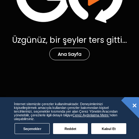
Üzgünüz, bir şeyler ters gitti...
Ana Sayfa
İnternet sitemizde çerezler kullanılmaktadır. Deneyimlerinizi
kişiselleştirmek amacıyla kullanılan çerezler bakımından kişisel
tercihlerinizi, seçenekler kısmında yer alan Çerez Yönetim Aracından
yönetebilir, çerezlerle ilgili detaylı bilgiye
Çerez Aydınlatma Metni
’nden
ulaşabilirsiniz.
Seçenekler
Reddet
Kabul Et