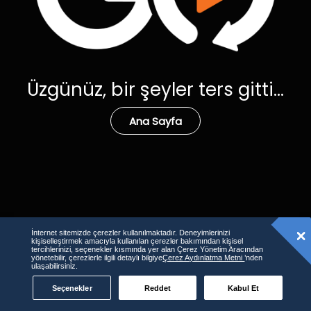
Üzgünüz, bir şeyler ters gitti...
Ana Sayfa
İnternet sitemizde çerezler kullanılmaktadır. Deneyimlerinizi
kişiselleştirmek amacıyla kullanılan çerezler bakımından kişisel
tercihlerinizi, seçenekler kısmında yer alan Çerez Yönetim Aracından
yönetebilir, çerezlerle ilgili detaylı bilgiye
Çerez Aydınlatma Metni
’nden
ulaşabilirsiniz.
Seçenekler
Reddet
Kabul Et