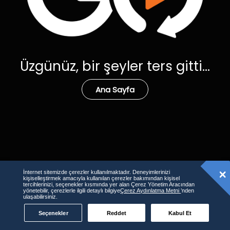
Üzgünüz, bir şeyler ters gitti...
Ana Sayfa
İnternet sitemizde çerezler kullanılmaktadır. Deneyimlerinizi
kişiselleştirmek amacıyla kullanılan çerezler bakımından kişisel
tercihlerinizi, seçenekler kısmında yer alan Çerez Yönetim Aracından
yönetebilir, çerezlerle ilgili detaylı bilgiye
Çerez Aydınlatma Metni
’nden
ulaşabilirsiniz.
Seçenekler
Reddet
Kabul Et