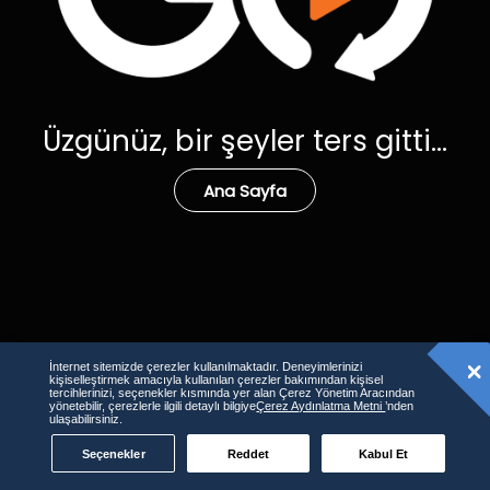
Üzgünüz, bir şeyler ters gitti...
Ana Sayfa
İnternet sitemizde çerezler kullanılmaktadır. Deneyimlerinizi
kişiselleştirmek amacıyla kullanılan çerezler bakımından kişisel
tercihlerinizi, seçenekler kısmında yer alan Çerez Yönetim Aracından
yönetebilir, çerezlerle ilgili detaylı bilgiye
Çerez Aydınlatma Metni
’nden
ulaşabilirsiniz.
Seçenekler
Reddet
Kabul Et