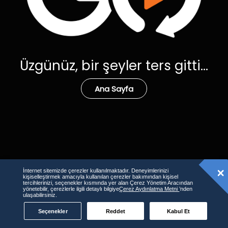
Üzgünüz, bir şeyler ters gitti...
Ana Sayfa
İnternet sitemizde çerezler kullanılmaktadır. Deneyimlerinizi
kişiselleştirmek amacıyla kullanılan çerezler bakımından kişisel
tercihlerinizi, seçenekler kısmında yer alan Çerez Yönetim Aracından
yönetebilir, çerezlerle ilgili detaylı bilgiye
Çerez Aydınlatma Metni
’nden
ulaşabilirsiniz.
Seçenekler
Reddet
Kabul Et