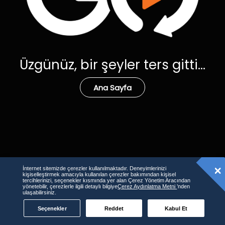
Üzgünüz, bir şeyler ters gitti...
Ana Sayfa
İnternet sitemizde çerezler kullanılmaktadır. Deneyimlerinizi
kişiselleştirmek amacıyla kullanılan çerezler bakımından kişisel
tercihlerinizi, seçenekler kısmında yer alan Çerez Yönetim Aracından
yönetebilir, çerezlerle ilgili detaylı bilgiye
Çerez Aydınlatma Metni
’nden
ulaşabilirsiniz.
Seçenekler
Reddet
Kabul Et