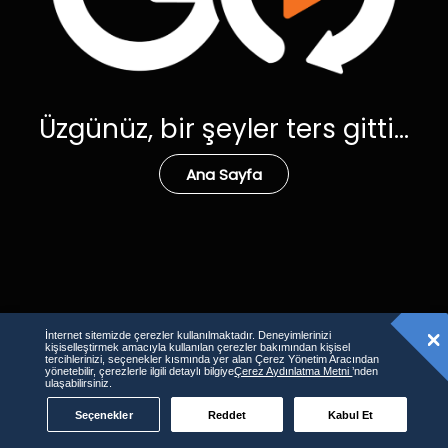
Üzgünüz, bir şeyler ters gitti...
Ana Sayfa
İnternet sitemizde çerezler kullanılmaktadır. Deneyimlerinizi
kişiselleştirmek amacıyla kullanılan çerezler bakımından kişisel
tercihlerinizi, seçenekler kısmında yer alan Çerez Yönetim Aracından
yönetebilir, çerezlerle ilgili detaylı bilgiye
Çerez Aydınlatma Metni
’nden
ulaşabilirsiniz.
Seçenekler
Reddet
Kabul Et