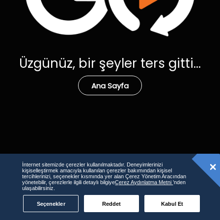
Üzgünüz, bir şeyler ters gitti...
Ana Sayfa
İnternet sitemizde çerezler kullanılmaktadır. Deneyimlerinizi
kişiselleştirmek amacıyla kullanılan çerezler bakımından kişisel
tercihlerinizi, seçenekler kısmında yer alan Çerez Yönetim Aracından
yönetebilir, çerezlerle ilgili detaylı bilgiye
Çerez Aydınlatma Metni
’nden
ulaşabilirsiniz.
Seçenekler
Reddet
Kabul Et