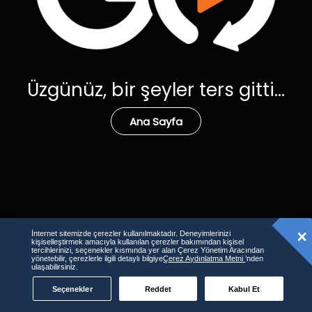
Üzgünüz, bir şeyler ters gitti...
Ana Sayfa
İnternet sitemizde çerezler kullanılmaktadır. Deneyimlerinizi
kişiselleştirmek amacıyla kullanılan çerezler bakımından kişisel
tercihlerinizi, seçenekler kısmında yer alan Çerez Yönetim Aracından
yönetebilir, çerezlerle ilgili detaylı bilgiye
Çerez Aydınlatma Metni
’nden
ulaşabilirsiniz.
Seçenekler
Reddet
Kabul Et