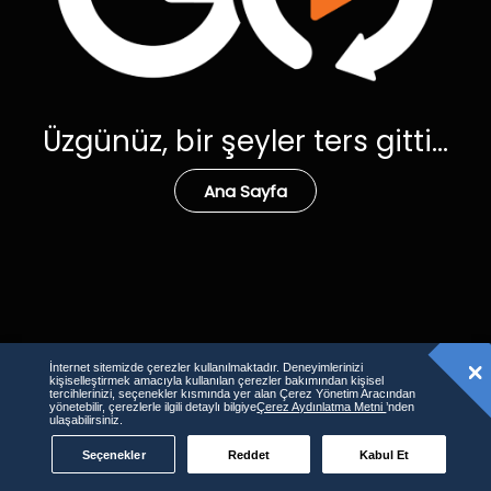
Üzgünüz, bir şeyler ters gitti...
Ana Sayfa
İnternet sitemizde çerezler kullanılmaktadır. Deneyimlerinizi
kişiselleştirmek amacıyla kullanılan çerezler bakımından kişisel
tercihlerinizi, seçenekler kısmında yer alan Çerez Yönetim Aracından
yönetebilir, çerezlerle ilgili detaylı bilgiye
Çerez Aydınlatma Metni
’nden
ulaşabilirsiniz.
Seçenekler
Reddet
Kabul Et