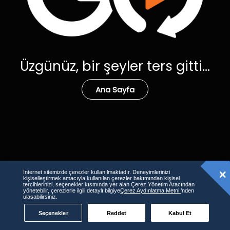
Üzgünüz, bir şeyler ters gitti...
Ana Sayfa
İnternet sitemizde çerezler kullanılmaktadır. Deneyimlerinizi
kişiselleştirmek amacıyla kullanılan çerezler bakımından kişisel
tercihlerinizi, seçenekler kısmında yer alan Çerez Yönetim Aracından
yönetebilir, çerezlerle ilgili detaylı bilgiye
Çerez Aydınlatma Metni
’nden
ulaşabilirsiniz.
Seçenekler
Reddet
Kabul Et