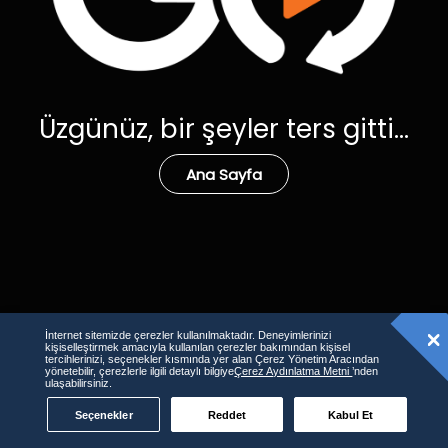
Üzgünüz, bir şeyler ters gitti...
Ana Sayfa
İnternet sitemizde çerezler kullanılmaktadır. Deneyimlerinizi
kişiselleştirmek amacıyla kullanılan çerezler bakımından kişisel
tercihlerinizi, seçenekler kısmında yer alan Çerez Yönetim Aracından
yönetebilir, çerezlerle ilgili detaylı bilgiye
Çerez Aydınlatma Metni
’nden
ulaşabilirsiniz.
Seçenekler
Reddet
Kabul Et