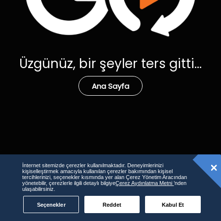
Üzgünüz, bir şeyler ters gitti...
Ana Sayfa
İnternet sitemizde çerezler kullanılmaktadır. Deneyimlerinizi
kişiselleştirmek amacıyla kullanılan çerezler bakımından kişisel
tercihlerinizi, seçenekler kısmında yer alan Çerez Yönetim Aracından
yönetebilir, çerezlerle ilgili detaylı bilgiye
Çerez Aydınlatma Metni
’nden
ulaşabilirsiniz.
Seçenekler
Reddet
Kabul Et