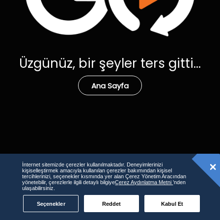
Üzgünüz, bir şeyler ters gitti...
Ana Sayfa
İnternet sitemizde çerezler kullanılmaktadır. Deneyimlerinizi
kişiselleştirmek amacıyla kullanılan çerezler bakımından kişisel
tercihlerinizi, seçenekler kısmında yer alan Çerez Yönetim Aracından
yönetebilir, çerezlerle ilgili detaylı bilgiye
Çerez Aydınlatma Metni
’nden
ulaşabilirsiniz.
Seçenekler
Reddet
Kabul Et