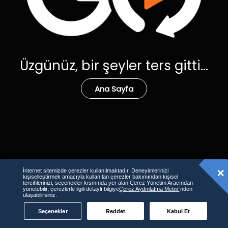
Üzgünüz, bir şeyler ters gitti...
Ana Sayfa
İnternet sitemizde çerezler kullanılmaktadır. Deneyimlerinizi
kişiselleştirmek amacıyla kullanılan çerezler bakımından kişisel
tercihlerinizi, seçenekler kısmında yer alan Çerez Yönetim Aracından
yönetebilir, çerezlerle ilgili detaylı bilgiye
Çerez Aydınlatma Metni
’nden
ulaşabilirsiniz.
Seçenekler
Reddet
Kabul Et