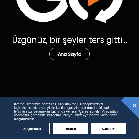
Üzgünüz, bir şeyler ters gitti...
Ana Sayfa
İnternet sitemizde çerezler kullanılmaktadır. Deneyimlerinizi
kişiselleştirmek amacıyla kullanılan çerezler bakımından kişisel
tercihlerinizi, seçenekler kısmında yer alan Çerez Yönetim Aracından
yönetebilir, çerezlerle ilgili detaylı bilgiye
Çerez Aydınlatma Metni
’nden
ulaşabilirsiniz.
Seçenekler
Reddet
Kabul Et