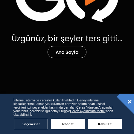
Üzgünüz, bir şeyler ters gitti...
Ana Sayfa
İnternet sitemizde çerezler kullanılmaktadır. Deneyimlerinizi
kişiselleştirmek amacıyla kullanılan çerezler bakımından kişisel
tercihlerinizi, seçenekler kısmında yer alan Çerez Yönetim Aracından
yönetebilir, çerezlerle ilgili detaylı bilgiye
Çerez Aydınlatma Metni
’nden
ulaşabilirsiniz.
Seçenekler
Reddet
Kabul Et