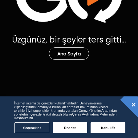
Üzgünüz, bir şeyler ters gitti...
Ana Sayfa
İnternet sitemizde çerezler kullanılmaktadır. Deneyimlerinizi
kişiselleştirmek amacıyla kullanılan çerezler bakımından kişisel
tercihlerinizi, seçenekler kısmında yer alan Çerez Yönetim Aracından
yönetebilir, çerezlerle ilgili detaylı bilgiye
Çerez Aydınlatma Metni
’nden
ulaşabilirsiniz.
Seçenekler
Reddet
Kabul Et