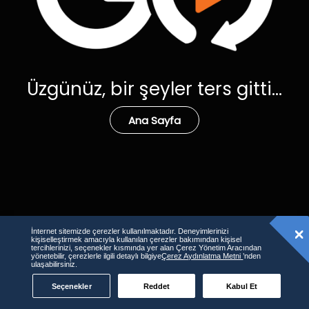
Üzgünüz, bir şeyler ters gitti...
Ana Sayfa
İnternet sitemizde çerezler kullanılmaktadır. Deneyimlerinizi
kişiselleştirmek amacıyla kullanılan çerezler bakımından kişisel
tercihlerinizi, seçenekler kısmında yer alan Çerez Yönetim Aracından
yönetebilir, çerezlerle ilgili detaylı bilgiye
Çerez Aydınlatma Metni
’nden
ulaşabilirsiniz.
Seçenekler
Reddet
Kabul Et