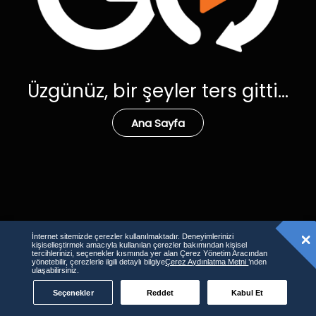
Üzgünüz, bir şeyler ters gitti...
Ana Sayfa
İnternet sitemizde çerezler kullanılmaktadır. Deneyimlerinizi
kişiselleştirmek amacıyla kullanılan çerezler bakımından kişisel
tercihlerinizi, seçenekler kısmında yer alan Çerez Yönetim Aracından
yönetebilir, çerezlerle ilgili detaylı bilgiye
Çerez Aydınlatma Metni
’nden
ulaşabilirsiniz.
Seçenekler
Reddet
Kabul Et